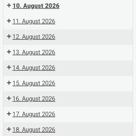
erreichbar
August,
Sprechstunden
Keine
10. August 2026
aber
im
offene
erreichbar
August,
Sprechstunden
Keine
11. August 2026
aber
im
offene
erreichbar
August,
Sprechstunden
Keine
12. August 2026
aber
im
offene
erreichbar
August,
Sprechstunden
Keine
13. August 2026
aber
im
offene
erreichbar
August,
Sprechstunden
Keine
16:00:
14. August 2026
aber
im
offene
Reparaturcafé
erreichbar
August,
Sprechstunden
Keine
14:00:
15. August 2026
aber
im
offene
AWO
erreichbar
August,
Sprechstunden
»Gute
Keine
16. August 2026
aber
im
Laune«
offene
erreichbar
August,
Seniorentreff
Sprechstunden
Keine
17. August 2026
aber
in
im
offene
erreichbar
Bad
August,
Sprechstunden
Keine
18. August 2026
Vilbel
aber
im
offene