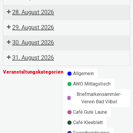
aber
im
offene
erreichbar
August,
Sprechstunden
Keine
16:00:
19:00:
28. August 2026
aber
im
offene
Reparaturcafé
Offene
erreichbar
August,
Sprechstunden
Gesprächsgruppe
Keine
29. August 2026
aber
im
„Begleitung
offene
erreichbar
August,
von
Sprechstunden
Keine
30. August 2026
aber
Menschen
im
offene
erreichbar
mit
August,
Sprechstunden
Keine
31. August 2026
Demenz“
aber
im
offene
erreichbar
August,
Sprechstunden
Keine
Veranstaltungskategorien
Allgemein
aber
im
offene
erreichbar
August,
AWO Mittagstisch
Sprechstunden
aber
im
Briefmarkensammler-
erreichbar
August,
Verein Bad Vilbel
aber
Café Gute Laune
erreichbar
Café Kleeblatt
Feierabendsuppe