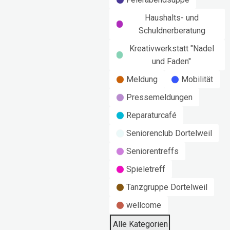
Haushalts- und
Schuldnerberatung
Kreativwerkstatt "Nadel
und Faden"
Meldung
Mobilität
Pressemeldungen
Reparaturcafé
Seniorenclub Dortelweil
Seniorentreffs
Spieletreff
Tanzgruppe Dortelweil
wellcome
Alle Kategorien