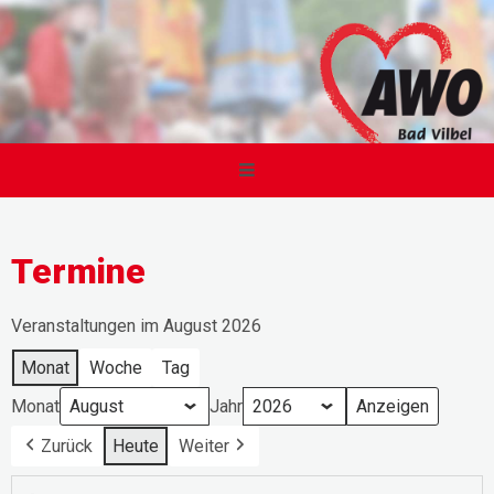
Termine
Veranstaltungen im August 2026
Monat
Woche
Tag
Monat
Jahr
Zurück
Heute
Weiter