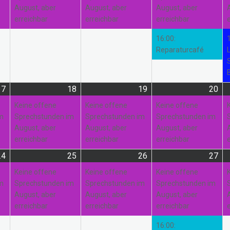
August, aber
August, aber
August, aber
erreichbar
erreichbar
erreichbar
16:00:
Reparaturcafé
17
17.
(1
18
18.
(1
19
19.
(1
20
20.
(1
August
Veranstaltung)
August
Veranstaltung)
August
Veranstaltung)
Au
Ver
Keine offene
Keine offene
Keine offene
2026
2026
2026
20
im
Sprechstunden im
Sprechstunden im
Sprechstunden im
August, aber
August, aber
August, aber
erreichbar
erreichbar
erreichbar
24
24.
(1
25
25.
(1
26
26.
(1
27
27.
(3
August
Veranstaltung)
August
Veranstaltung)
August
Veranstaltung)
Au
Ver
Keine offene
Keine offene
Keine offene
2026
2026
2026
20
im
Sprechstunden im
Sprechstunden im
Sprechstunden im
August, aber
August, aber
August, aber
erreichbar
erreichbar
erreichbar
16:00: