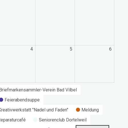
4
4.
5
5.
6
6.
ptember
September
September
Septem
26
2026
2026
2026
Briefmarkensammler-Verein Bad Vilbel
Feierabendsuppe
Kreativwerkstatt "Nadel und Faden"
Meldung
eparaturcafé
Seniorenclub Dortelweil