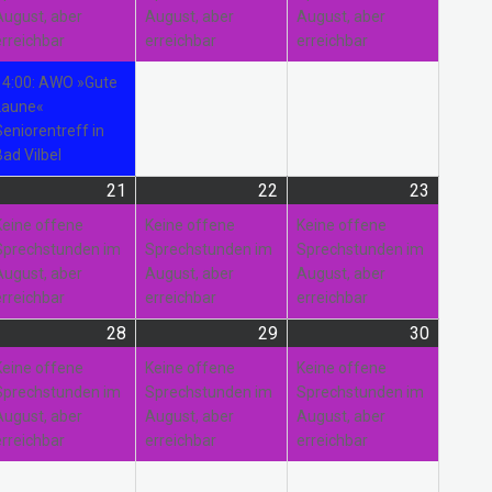
August, aber
August, aber
August, aber
erreichbar
erreichbar
erreichbar
14:00: AWO »Gute
Laune«
Seniorentreff in
Bad Vilbel
21
21.
(1
22
22.
(1
23
23.
(1
gust
anstaltung)
August
Veranstaltung)
August
Veranstaltung)
August
Veranst
Keine offene
Keine offene
Keine offene
26
2026
2026
2026
Sprechstunden im
Sprechstunden im
Sprechstunden im
August, aber
August, aber
August, aber
erreichbar
erreichbar
erreichbar
28
28.
(1
29
29.
(1
30
30.
(1
gust
anstaltungen)
August
Veranstaltung)
August
Veranstaltung)
August
Veranst
Keine offene
Keine offene
Keine offene
26
2026
2026
2026
Sprechstunden im
Sprechstunden im
Sprechstunden im
August, aber
August, aber
August, aber
erreichbar
erreichbar
erreichbar