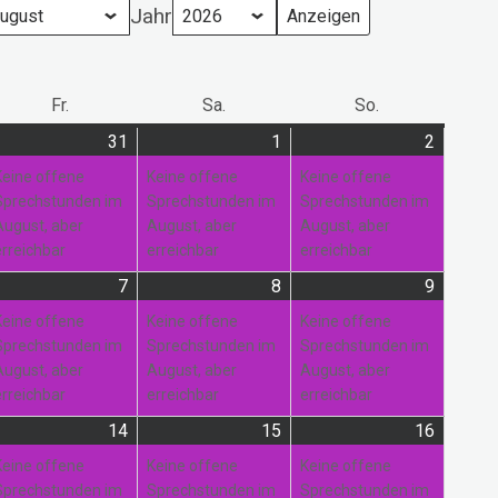
Jahr
ag
Fr.
Freitag
Sa.
Samstag
So.
Sonntag
31
31.
(1
1
1.
(1
2
2.
(1
i
anstaltung)
Juli
Veranstaltung)
August
Veranstaltung)
August
Veranst
Keine offene
Keine offene
Keine offene
26
2026
2026
2026
Sprechstunden im
Sprechstunden im
Sprechstunden im
August, aber
August, aber
August, aber
erreichbar
erreichbar
erreichbar
7
7.
(1
8
8.
(1
9
9.
(1
gust
anstaltung)
August
Veranstaltung)
August
Veranstaltung)
August
Veranst
Keine offene
Keine offene
Keine offene
26
2026
2026
2026
Sprechstunden im
Sprechstunden im
Sprechstunden im
August, aber
August, aber
August, aber
erreichbar
erreichbar
erreichbar
14
14.
(2
15
15.
(1
16
16.
(1
gust
anstaltungen)
August
Veranstaltungen)
August
Veranstaltung)
August
Veranst
Keine offene
Keine offene
Keine offene
26
2026
2026
2026
Sprechstunden im
Sprechstunden im
Sprechstunden im