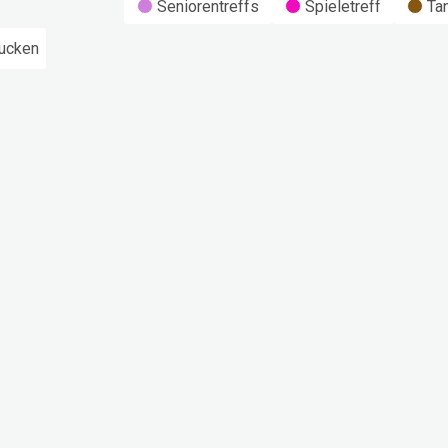
Seniorentreffs
Spieletreff
Ta
ucken