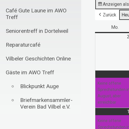
Anzeigen al
Café Gute Laune im AWO
Zurück
Heu
Treff
Mo.
Mont
Seniorentreff in Dortelweil
Reparaturcafé
Vilbeler Geschichten Online
Gäste im AWO Treff
Keine offene
Blickpunkt Auge
Sprechstunden 
August, aber
Briefmarkensammler-
erreichbar
Verein Bad Vilbel e.V.
Schachfreunde Bad
Keine offene
Vilbel 1985 e.V.
Sprechstunden 