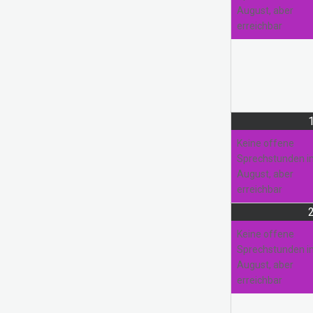
August, aber
erreichbar
Pausierende Projekte
Kreativwerkstatt
Nadel und Faden
Keine offene
Sprechstunden 
August, aber
erreichbar
Keine offene
Sprechstunden 
August, aber
erreichbar