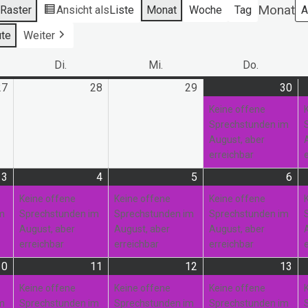
Monat
s
Raster
Ansicht als
Liste
Monat
Woche
Tag
te
Weiter
ag
Di.
Dienstag
Mi.
Mittwoch
Do.
Donnerst
27
27.
28
28.
29
29.
30
30.
(1
Juli
Juli
Juli
Jul
Ver
Keine offene
2026
2026
2026
20
Sprechstunden im
August, aber
erreichbar
3
3.
(1
4
4.
(1
5
5.
(1
6
6.
(1
August
Veranstaltung)
August
Veranstaltung)
August
Veranstaltung)
Au
Ver
Keine offene
Keine offene
Keine offene
2026
2026
2026
20
im
Sprechstunden im
Sprechstunden im
Sprechstunden im
August, aber
August, aber
August, aber
erreichbar
erreichbar
erreichbar
10
10.
(1
11
11.
(1
12
12.
(1
13
13.
(2
August
Veranstaltung)
August
Veranstaltung)
August
Veranstaltung)
Au
Ver
Keine offene
Keine offene
Keine offene
2026
2026
2026
20
im
Sprechstunden im
Sprechstunden im
Sprechstunden im