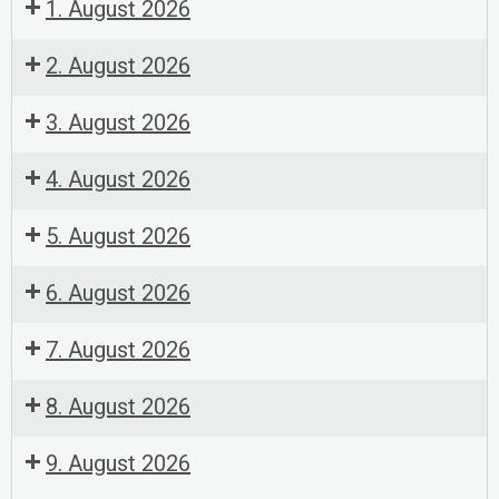
1. August 2026
Keine
2. August 2026
offene
Sprechstunden
Keine
3. August 2026
im
offene
August,
Sprechstunden
Keine
4. August 2026
aber
im
offene
erreichbar
August,
Sprechstunden
Keine
5. August 2026
aber
im
offene
erreichbar
August,
Sprechstunden
Keine
6. August 2026
aber
im
offene
erreichbar
August,
Sprechstunden
Keine
7. August 2026
aber
im
offene
erreichbar
August,
Sprechstunden
Keine
8. August 2026
aber
im
offene
erreichbar
August,
Sprechstunden
Keine
9. August 2026
aber
im
offene