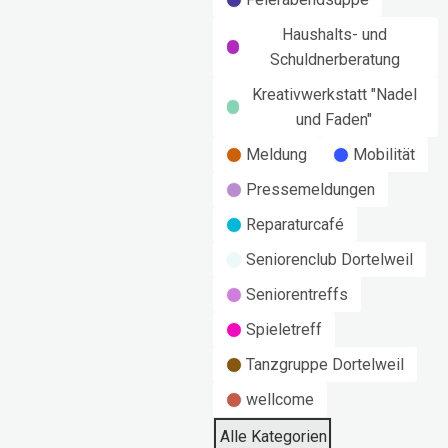
Haushalts- und
Schuldnerberatung
Kreativwerkstatt "Nadel
und Faden"
Meldung
Mobilität
Pressemeldungen
Reparaturcafé
Seniorenclub Dortelweil
Seniorentreffs
Spieletreff
Tanzgruppe Dortelweil
wellcome
Alle Kategorien