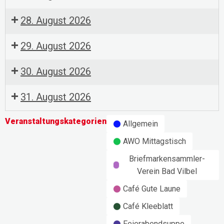
aber
im
offene
erreichbar
August,
Sprechstunden
Keine
16:00:
19:00:
28. August 2026
aber
im
offene
Reparaturcafé
Offene
erreichbar
August,
Sprechstunden
Gesprächsgruppe
Keine
29. August 2026
aber
im
„Begleitung
offene
erreichbar
August,
von
Sprechstunden
Keine
30. August 2026
aber
Menschen
im
offene
erreichbar
mit
August,
Sprechstunden
Keine
31. August 2026
Demenz“
aber
im
offene
erreichbar
August,
Sprechstunden
Keine
Veranstaltungskategorien
Allgemein
aber
im
offene
erreichbar
August,
AWO Mittagstisch
Sprechstunden
aber
im
Briefmarkensammler-
erreichbar
August,
Verein Bad Vilbel
aber
Café Gute Laune
erreichbar
Café Kleeblatt
Feierabendsuppe