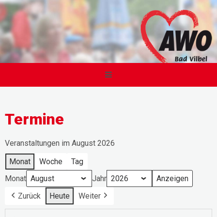
Termine
Veranstaltungen im August 2026
Monat
Woche
Tag
Monat
Jahr
Zurück
Heute
Weiter