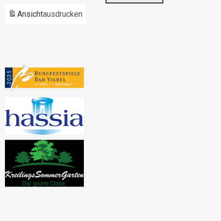
Ansicht
ausdrucken