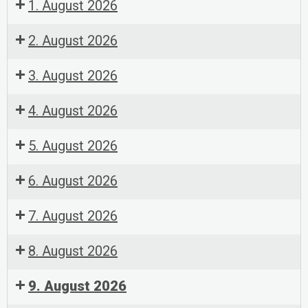
1. August 2026
Keine
2. August 2026
offene
Sprechstunden
Keine
3. August 2026
im
offene
August,
Sprechstunden
Keine
4. August 2026
aber
im
offene
erreichbar
August,
Sprechstunden
Keine
5. August 2026
aber
im
offene
erreichbar
August,
Sprechstunden
Keine
6. August 2026
aber
im
offene
erreichbar
August,
Sprechstunden
Keine
7. August 2026
aber
im
offene
erreichbar
August,
Sprechstunden
Keine
8. August 2026
aber
im
offene
erreichbar
August,
Sprechstunden
Keine
9. August 2026
aber
im
offene