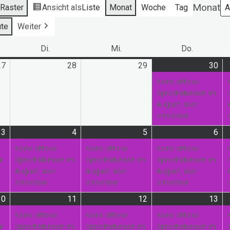
Monat
s
Raster
Ansicht als
Liste
Monat
Woche
Tag
te
Weiter
ag
Di.
Dienstag
Mi.
Mittwoch
Do.
Donnerst
27
27.
28
28.
29
29.
30
30.
(1
Juli
Juli
Juli
Jul
Ver
Keine offene
2026
2026
2026
20
Sprechstunden im
August, aber
erreichbar
3
3.
(1
4
4.
(1
5
5.
(1
6
6.
(1
August
Veranstaltung)
August
Veranstaltung)
August
Veranstaltung)
Au
Ver
Keine offene
Keine offene
Keine offene
2026
2026
2026
20
im
Sprechstunden im
Sprechstunden im
Sprechstunden im
August, aber
August, aber
August, aber
erreichbar
erreichbar
erreichbar
10
10.
(1
11
11.
(1
12
12.
(1
13
13.
(2
August
Veranstaltung)
August
Veranstaltung)
August
Veranstaltung)
Au
Ver
Keine offene
Keine offene
Keine offene
2026
2026
2026
20
im
Sprechstunden im
Sprechstunden im
Sprechstunden im