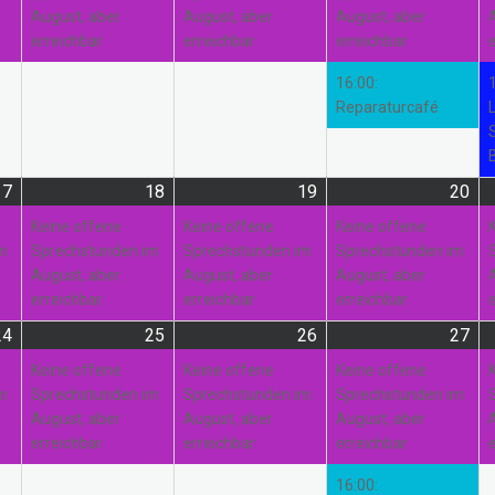
August, aber
August, aber
August, aber
erreichbar
erreichbar
erreichbar
16:00:
Reparaturcafé
17
17.
(1
18
18.
(1
19
19.
(1
20
20.
(1
August
Veranstaltung)
August
Veranstaltung)
August
Veranstaltung)
Au
Ver
Keine offene
Keine offene
Keine offene
2026
2026
2026
20
im
Sprechstunden im
Sprechstunden im
Sprechstunden im
August, aber
August, aber
August, aber
erreichbar
erreichbar
erreichbar
24
24.
(1
25
25.
(1
26
26.
(1
27
27.
(3
August
Veranstaltung)
August
Veranstaltung)
August
Veranstaltung)
Au
Ver
Keine offene
Keine offene
Keine offene
2026
2026
2026
20
im
Sprechstunden im
Sprechstunden im
Sprechstunden im
August, aber
August, aber
August, aber
erreichbar
erreichbar
erreichbar
16:00: