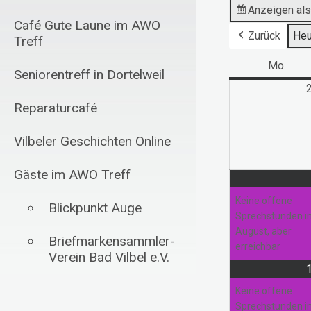
Anzeigen al
Café Gute Laune im AWO
Zurück
Heu
Treff
Mo.
Mont
Seniorentreff in Dortelweil
Reparaturcafé
Vilbeler Geschichten Online
Gäste im AWO Treff
Keine offene
Blickpunkt Auge
Sprechstunden 
August, aber
Briefmarkensammler-
erreichbar
Verein Bad Vilbel e.V.
Schachfreunde Bad
Keine offene
Vilbel 1985 e.V.
Sprechstunden 