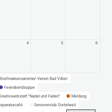
4
4.
5
5.
6
6.
ptember
September
September
Septem
26
2026
2026
2026
Briefmarkensammler-Verein Bad Vilbel
Feierabendsuppe
Kreativwerkstatt "Nadel und Faden"
Meldung
eparaturcafé
Seniorenclub Dortelweil