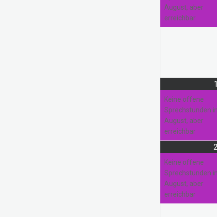
August, aber
erreichbar
Pausierende Projekte
Kreativwerkstatt
Nadel und Faden
Keine offene
Sprechstunden 
August, aber
erreichbar
Keine offene
Sprechstunden 
August, aber
erreichbar