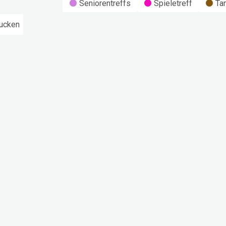
Seniorentreffs
Spieletreff
Ta
ucken