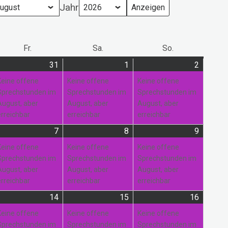
Jahr
ag
Fr.
Freitag
Sa.
Samstag
So.
Sonntag
31
31.
(1
1
1.
(1
2
2.
(1
i
anstaltung)
Juli
Veranstaltung)
August
Veranstaltung)
August
Veranst
Keine offene
Keine offene
Keine offene
26
2026
2026
2026
Sprechstunden im
Sprechstunden im
Sprechstunden im
August, aber
August, aber
August, aber
erreichbar
erreichbar
erreichbar
7
7.
(1
8
8.
(1
9
9.
(1
gust
anstaltung)
August
Veranstaltung)
August
Veranstaltung)
August
Veranst
Keine offene
Keine offene
Keine offene
26
2026
2026
2026
Sprechstunden im
Sprechstunden im
Sprechstunden im
August, aber
August, aber
August, aber
erreichbar
erreichbar
erreichbar
14
14.
(2
15
15.
(1
16
16.
(1
gust
anstaltungen)
August
Veranstaltungen)
August
Veranstaltung)
August
Veranst
Keine offene
Keine offene
Keine offene
26
2026
2026
2026
Sprechstunden im
Sprechstunden im
Sprechstunden im