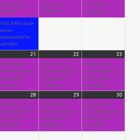
August, aber
August, aber
August, aber
erreichbar
erreichbar
erreichbar
14:00: AWO »Gute
Laune«
Seniorentreff in
Bad Vilbel
21
21.
(1
22
22.
(1
23
23.
(1
gust
anstaltung)
August
Veranstaltung)
August
Veranstaltung)
August
Veranst
Keine offene
Keine offene
Keine offene
26
2026
2026
2026
Sprechstunden im
Sprechstunden im
Sprechstunden im
August, aber
August, aber
August, aber
erreichbar
erreichbar
erreichbar
28
28.
(1
29
29.
(1
30
30.
(1
gust
anstaltungen)
August
Veranstaltung)
August
Veranstaltung)
August
Veranst
Keine offene
Keine offene
Keine offene
26
2026
2026
2026
Sprechstunden im
Sprechstunden im
Sprechstunden im
August, aber
August, aber
August, aber
erreichbar
erreichbar
erreichbar