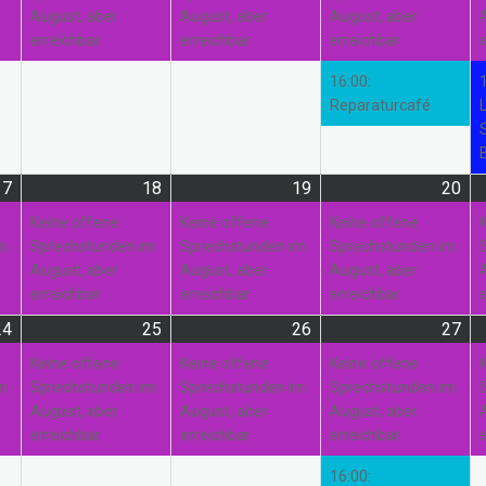
August, aber
August, aber
August, aber
erreichbar
erreichbar
erreichbar
16:00:
Reparaturcafé
17
17.
(1
18
18.
(1
19
19.
(1
20
20.
(1
August
Veranstaltung)
August
Veranstaltung)
August
Veranstaltung)
Au
Ver
Keine offene
Keine offene
Keine offene
2026
2026
2026
20
im
Sprechstunden im
Sprechstunden im
Sprechstunden im
August, aber
August, aber
August, aber
erreichbar
erreichbar
erreichbar
24
24.
(1
25
25.
(1
26
26.
(1
27
27.
(3
August
Veranstaltung)
August
Veranstaltung)
August
Veranstaltung)
Au
Ver
Keine offene
Keine offene
Keine offene
2026
2026
2026
20
im
Sprechstunden im
Sprechstunden im
Sprechstunden im
August, aber
August, aber
August, aber
erreichbar
erreichbar
erreichbar
16:00: