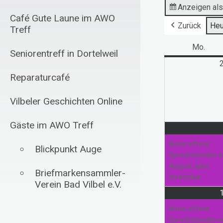
Anzeigen al
Café Gute Laune im AWO
Zurück
Heu
Treff
Mo.
Mont
Seniorentreff in Dortelweil
Reparaturcafé
Vilbeler Geschichten Online
Gäste im AWO Treff
Keine offene
Blickpunkt Auge
Sprechstunden 
August, aber
Briefmarkensammler-
erreichbar
Verein Bad Vilbel e.V.
Schachfreunde Bad
Keine offene
Vilbel 1985 e.V.
Sprechstunden 