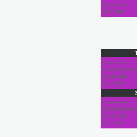
August, aber
erreichbar
Pausierende Projekte
Kreativwerkstatt
Nadel und Faden
Keine offene
Sprechstunden 
August, aber
erreichbar
Keine offene
Sprechstunden 
August, aber
erreichbar