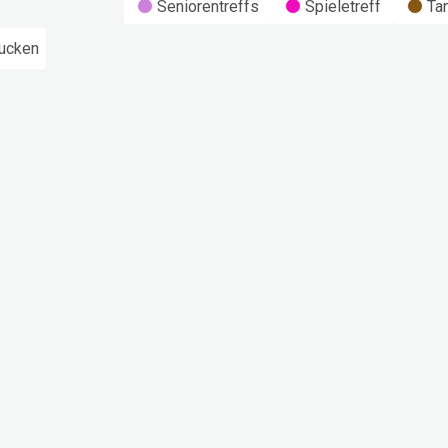
Seniorentreffs
Spieletreff
Ta
ucken