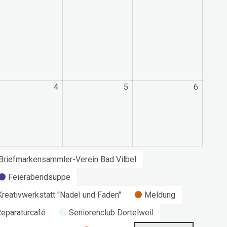
4
4.
5
5.
6
6.
ptember
September
September
Septem
26
2026
2026
2026
Briefmarkensammler-Verein Bad Vilbel
Feierabendsuppe
Kreativwerkstatt "Nadel und Faden"
Meldung
eparaturcafé
Seniorenclub Dortelweil