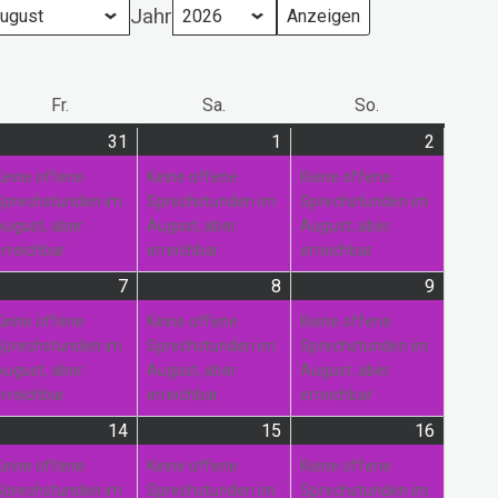
Jahr
ag
Fr.
Freitag
Sa.
Samstag
So.
Sonntag
31
31.
(1
1
1.
(1
2
2.
(1
i
anstaltung)
Juli
Veranstaltung)
August
Veranstaltung)
August
Veranst
Keine offene
Keine offene
Keine offene
26
2026
2026
2026
Sprechstunden im
Sprechstunden im
Sprechstunden im
August, aber
August, aber
August, aber
erreichbar
erreichbar
erreichbar
7
7.
(1
8
8.
(1
9
9.
(1
gust
anstaltung)
August
Veranstaltung)
August
Veranstaltung)
August
Veranst
Keine offene
Keine offene
Keine offene
26
2026
2026
2026
Sprechstunden im
Sprechstunden im
Sprechstunden im
August, aber
August, aber
August, aber
erreichbar
erreichbar
erreichbar
14
14.
(2
15
15.
(1
16
16.
(1
gust
anstaltungen)
August
Veranstaltungen)
August
Veranstaltung)
August
Veranst
Keine offene
Keine offene
Keine offene
26
2026
2026
2026
Sprechstunden im
Sprechstunden im
Sprechstunden im