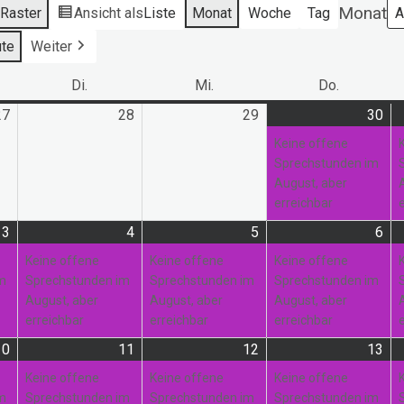
Monat
s
Raster
Ansicht als
Liste
Monat
Woche
Tag
te
Weiter
ag
Di.
Dienstag
Mi.
Mittwoch
Do.
Donnerst
27
27.
28
28.
29
29.
30
30.
(1
Juli
Juli
Juli
Jul
Ver
Keine offene
2026
2026
2026
20
Sprechstunden im
August, aber
erreichbar
3
3.
(1
4
4.
(1
5
5.
(1
6
6.
(1
August
Veranstaltung)
August
Veranstaltung)
August
Veranstaltung)
Au
Ver
Keine offene
Keine offene
Keine offene
2026
2026
2026
20
im
Sprechstunden im
Sprechstunden im
Sprechstunden im
August, aber
August, aber
August, aber
erreichbar
erreichbar
erreichbar
10
10.
(1
11
11.
(1
12
12.
(1
13
13.
(2
August
Veranstaltung)
August
Veranstaltung)
August
Veranstaltung)
Au
Ver
Keine offene
Keine offene
Keine offene
2026
2026
2026
20
im
Sprechstunden im
Sprechstunden im
Sprechstunden im