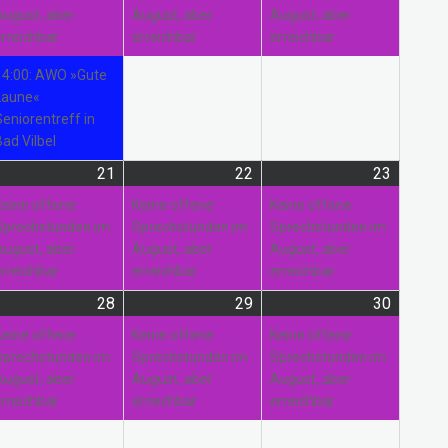
August, aber
August, aber
August, aber
erreichbar
erreichbar
erreichbar
14:00: AWO »Gute
Laune«
Seniorentreff in
Bad Vilbel
21
21.
(1
22
22.
(1
23
23.
(1
gust
anstaltung)
August
Veranstaltung)
August
Veranstaltung)
August
Veranst
Keine offene
Keine offene
Keine offene
26
2026
2026
2026
Sprechstunden im
Sprechstunden im
Sprechstunden im
August, aber
August, aber
August, aber
erreichbar
erreichbar
erreichbar
28
28.
(1
29
29.
(1
30
30.
(1
gust
anstaltungen)
August
Veranstaltung)
August
Veranstaltung)
August
Veranst
Keine offene
Keine offene
Keine offene
26
2026
2026
2026
Sprechstunden im
Sprechstunden im
Sprechstunden im
August, aber
August, aber
August, aber
erreichbar
erreichbar
erreichbar