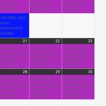
August, aber
August, aber
August, aber
erreichbar
erreichbar
erreichbar
14:00: AWO »Gute
Laune«
Seniorentreff in
Bad Vilbel
21
21.
(1
22
22.
(1
23
23.
(1
gust
anstaltung)
August
Veranstaltung)
August
Veranstaltung)
August
Veranst
Keine offene
Keine offene
Keine offene
26
2026
2026
2026
Sprechstunden im
Sprechstunden im
Sprechstunden im
August, aber
August, aber
August, aber
erreichbar
erreichbar
erreichbar
28
28.
(1
29
29.
(1
30
30.
(1
gust
anstaltungen)
August
Veranstaltung)
August
Veranstaltung)
August
Veranst
Keine offene
Keine offene
Keine offene
26
2026
2026
2026
Sprechstunden im
Sprechstunden im
Sprechstunden im
August, aber
August, aber
August, aber
erreichbar
erreichbar
erreichbar