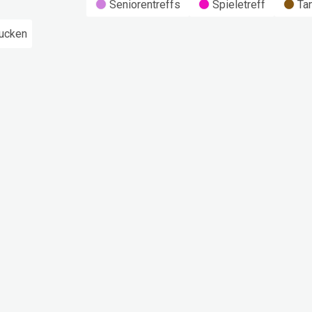
Seniorentreffs
Spieletreff
Ta
ucken