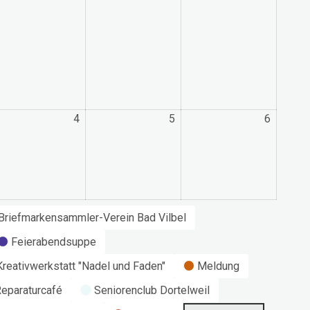
4
4.
5
5.
6
6.
ptember
September
September
Septem
26
2026
2026
2026
Briefmarkensammler-Verein Bad Vilbel
Feierabendsuppe
Kreativwerkstatt "Nadel und Faden"
Meldung
eparaturcafé
Seniorenclub Dortelweil