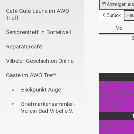
Anzeigen al
Café Gute Laune im AWO
Zurück
Heu
Treff
Mo.
Mont
Seniorentreff in Dortelweil
Reparaturcafé
Vilbeler Geschichten Online
Gäste im AWO Treff
Keine offene
Blickpunkt Auge
Sprechstunden 
August, aber
Briefmarkensammler-
erreichbar
Verein Bad Vilbel e.V.
Schachfreunde Bad
Keine offene
Vilbel 1985 e.V.
Sprechstunden 