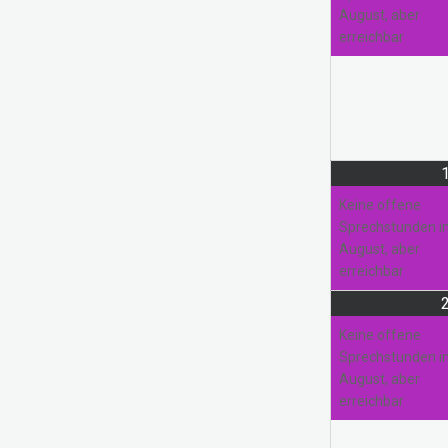
August, aber
erreichbar
Pausierende Projekte
Kreativwerkstatt
Nadel und Faden
Keine offene
Sprechstunden 
August, aber
erreichbar
Keine offene
Sprechstunden 
August, aber
erreichbar