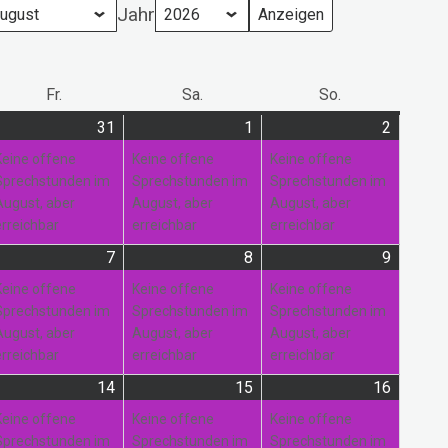
Jahr
ag
Fr.
Freitag
Sa.
Samstag
So.
Sonntag
31
31.
(1
1
1.
(1
2
2.
(1
i
anstaltung)
Juli
Veranstaltung)
August
Veranstaltung)
August
Veranst
Keine offene
Keine offene
Keine offene
26
2026
2026
2026
Sprechstunden im
Sprechstunden im
Sprechstunden im
August, aber
August, aber
August, aber
erreichbar
erreichbar
erreichbar
7
7.
(1
8
8.
(1
9
9.
(1
gust
anstaltung)
August
Veranstaltung)
August
Veranstaltung)
August
Veranst
Keine offene
Keine offene
Keine offene
26
2026
2026
2026
Sprechstunden im
Sprechstunden im
Sprechstunden im
August, aber
August, aber
August, aber
erreichbar
erreichbar
erreichbar
14
14.
(2
15
15.
(1
16
16.
(1
gust
anstaltungen)
August
Veranstaltungen)
August
Veranstaltung)
August
Veranst
Keine offene
Keine offene
Keine offene
26
2026
2026
2026
Sprechstunden im
Sprechstunden im
Sprechstunden im