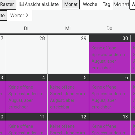
Monat
s
Raster
Ansicht als
Liste
Monat
Woche
Tag
te
Weiter
ag
Di.
Dienstag
Mi.
Mittwoch
Do.
Donnerst
27
27.
28
28.
29
29.
30
30.
(1
Juli
Juli
Juli
Jul
Ver
Keine offene
2026
2026
2026
20
Sprechstunden im
August, aber
erreichbar
3
3.
(1
4
4.
(1
5
5.
(1
6
6.
(1
August
Veranstaltung)
August
Veranstaltung)
August
Veranstaltung)
Au
Ver
Keine offene
Keine offene
Keine offene
2026
2026
2026
20
im
Sprechstunden im
Sprechstunden im
Sprechstunden im
August, aber
August, aber
August, aber
erreichbar
erreichbar
erreichbar
10
10.
(1
11
11.
(1
12
12.
(1
13
13.
(2
August
Veranstaltung)
August
Veranstaltung)
August
Veranstaltung)
Au
Ver
Keine offene
Keine offene
Keine offene
2026
2026
2026
20
im
Sprechstunden im
Sprechstunden im
Sprechstunden im