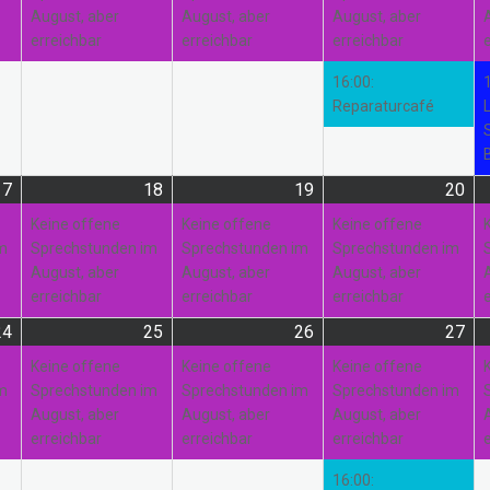
August, aber
August, aber
August, aber
erreichbar
erreichbar
erreichbar
16:00:
Reparaturcafé
17
17.
(1
18
18.
(1
19
19.
(1
20
20.
(1
August
Veranstaltung)
August
Veranstaltung)
August
Veranstaltung)
Au
Ver
Keine offene
Keine offene
Keine offene
2026
2026
2026
20
im
Sprechstunden im
Sprechstunden im
Sprechstunden im
August, aber
August, aber
August, aber
erreichbar
erreichbar
erreichbar
24
24.
(1
25
25.
(1
26
26.
(1
27
27.
(3
August
Veranstaltung)
August
Veranstaltung)
August
Veranstaltung)
Au
Ver
Keine offene
Keine offene
Keine offene
2026
2026
2026
20
im
Sprechstunden im
Sprechstunden im
Sprechstunden im
August, aber
August, aber
August, aber
erreichbar
erreichbar
erreichbar
16:00: