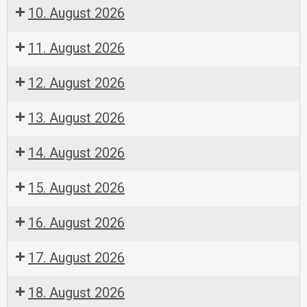
erreichbar
August,
Sprechstunden
Keine
10. August 2026
aber
im
offene
erreichbar
August,
Sprechstunden
Keine
11. August 2026
aber
im
offene
erreichbar
August,
Sprechstunden
Keine
12. August 2026
aber
im
offene
erreichbar
August,
Sprechstunden
Keine
13. August 2026
aber
im
offene
erreichbar
August,
Sprechstunden
Keine
16:00:
14. August 2026
aber
im
offene
Reparaturcafé
erreichbar
August,
Sprechstunden
Keine
14:00:
15. August 2026
aber
im
offene
AWO
erreichbar
August,
Sprechstunden
»Gute
Keine
16. August 2026
aber
im
Laune«
offene
erreichbar
August,
Seniorentreff
Sprechstunden
Keine
17. August 2026
aber
in
im
offene
erreichbar
Bad
August,
Sprechstunden
Keine
18. August 2026
Vilbel
aber
im
offene