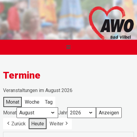
Termine
Veranstaltungen im August 2026
Monat
Woche
Tag
Monat
Jahr
Zurück
Heute
Weiter