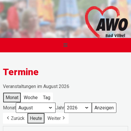
Termine
Veranstaltungen im August 2026
Monat
Woche
Tag
Monat
Jahr
Zurück
Heute
Weiter