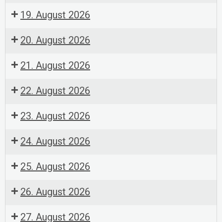
erreichbar
August,
Sprechstunden
Keine
19. August 2026
aber
im
offene
erreichbar
August,
Sprechstunden
Keine
20. August 2026
aber
im
offene
erreichbar
August,
Sprechstunden
Keine
21. August 2026
aber
im
offene
erreichbar
August,
Sprechstunden
Keine
22. August 2026
aber
im
offene
erreichbar
August,
Sprechstunden
Keine
23. August 2026
aber
im
offene
erreichbar
August,
Sprechstunden
Keine
24. August 2026
aber
im
offene
erreichbar
August,
Sprechstunden
Keine
25. August 2026
aber
im
offene
erreichbar
August,
Sprechstunden
Keine
26. August 2026
aber
im
offene
erreichbar
August,
Sprechstunden
Keine
27. August 2026