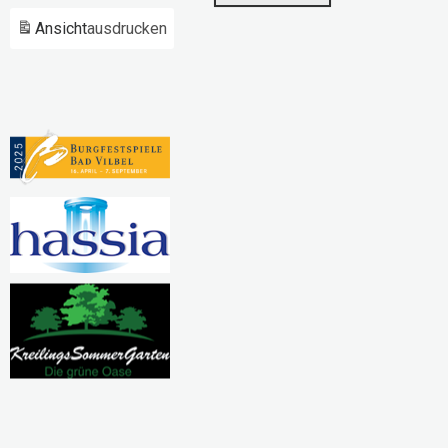
Ansicht
ausdrucken