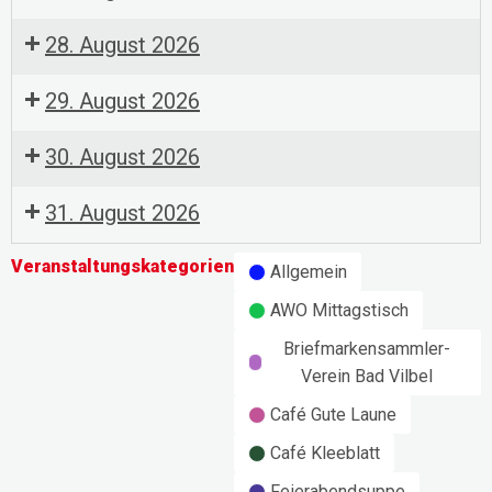
aber
im
offene
erreichbar
August,
Sprechstunden
Keine
16:00:
19:00:
28. August 2026
aber
im
offene
Reparaturcafé
Offene
erreichbar
August,
Sprechstunden
Gesprächsgruppe
Keine
29. August 2026
aber
im
„Begleitung
offene
erreichbar
August,
von
Sprechstunden
Keine
30. August 2026
aber
Menschen
im
offene
erreichbar
mit
August,
Sprechstunden
Keine
31. August 2026
Demenz“
aber
im
offene
erreichbar
August,
Sprechstunden
Keine
Veranstaltungskategorien
Allgemein
aber
im
offene
erreichbar
August,
AWO Mittagstisch
Sprechstunden
aber
im
Briefmarkensammler-
erreichbar
August,
Verein Bad Vilbel
aber
Café Gute Laune
erreichbar
Café Kleeblatt
Feierabendsuppe