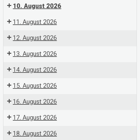
erreichbar
August,
Sprechstunden
Keine
10. August 2026
aber
im
offene
erreichbar
August,
Sprechstunden
Keine
11. August 2026
aber
im
offene
erreichbar
August,
Sprechstunden
Keine
12. August 2026
aber
im
offene
erreichbar
August,
Sprechstunden
Keine
13. August 2026
aber
im
offene
erreichbar
August,
Sprechstunden
Keine
16:00:
14. August 2026
aber
im
offene
Reparaturcafé
erreichbar
August,
Sprechstunden
Keine
14:00:
15. August 2026
aber
im
offene
AWO
erreichbar
August,
Sprechstunden
»Gute
Keine
16. August 2026
aber
im
Laune«
offene
erreichbar
August,
Seniorentreff
Sprechstunden
Keine
17. August 2026
aber
in
im
offene
erreichbar
Bad
August,
Sprechstunden
Keine
18. August 2026
Vilbel
aber
im
offene