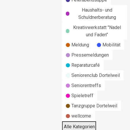
Haushalts- und
Schuldnerberatung
Kreativwerkstatt "Nadel
und Faden"
Meldung
Mobilität
Pressemeldungen
Reparaturcafé
Seniorenclub Dortelweil
Seniorentreffs
Spieletreff
Tanzgruppe Dortelweil
wellcome
Alle Kategorien