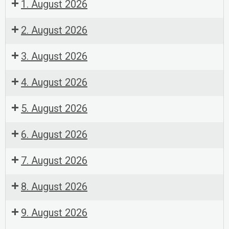
1. August 2026
Keine
2. August 2026
offene
Sprechstunden
Keine
3. August 2026
im
offene
August,
Sprechstunden
Keine
4. August 2026
aber
im
offene
erreichbar
August,
Sprechstunden
Keine
5. August 2026
aber
im
offene
erreichbar
August,
Sprechstunden
Keine
6. August 2026
aber
im
offene
erreichbar
August,
Sprechstunden
Keine
7. August 2026
aber
im
offene
erreichbar
August,
Sprechstunden
Keine
8. August 2026
aber
im
offene
erreichbar
August,
Sprechstunden
Keine
9. August 2026
aber
im
offene