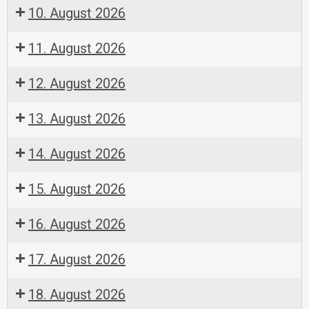
erreichbar
August,
Sprechstunden
Keine
10. August 2026
aber
im
offene
erreichbar
August,
Sprechstunden
Keine
11. August 2026
aber
im
offene
erreichbar
August,
Sprechstunden
Keine
12. August 2026
aber
im
offene
erreichbar
August,
Sprechstunden
Keine
13. August 2026
aber
im
offene
erreichbar
August,
Sprechstunden
Keine
16:00:
14. August 2026
aber
im
offene
Reparaturcafé
erreichbar
August,
Sprechstunden
Keine
14:00:
15. August 2026
aber
im
offene
AWO
erreichbar
August,
Sprechstunden
»Gute
Keine
16. August 2026
aber
im
Laune«
offene
erreichbar
August,
Seniorentreff
Sprechstunden
Keine
17. August 2026
aber
in
im
offene
erreichbar
Bad
August,
Sprechstunden
Keine
18. August 2026
Vilbel
aber
im
offene