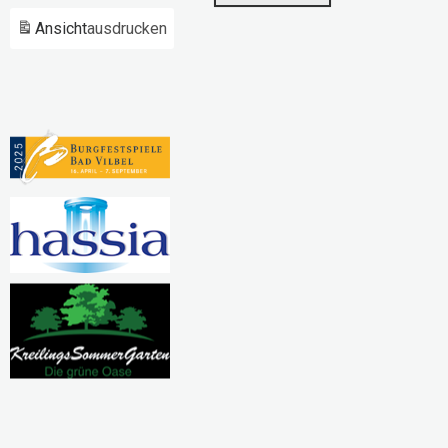
Ansicht
ausdrucken