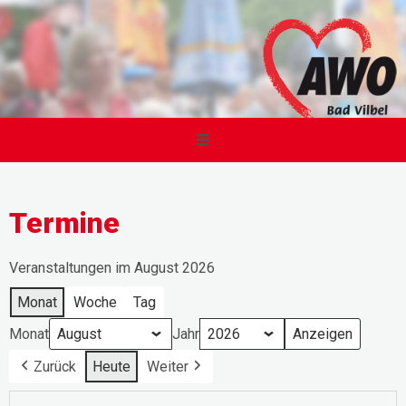
Termine
Veranstaltungen im August 2026
Monat
Woche
Tag
Monat
Jahr
Zurück
Heute
Weiter