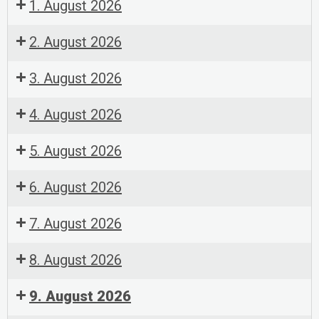
1. August 2026
Keine
2. August 2026
offene
Sprechstunden
Keine
3. August 2026
im
offene
August,
Sprechstunden
Keine
4. August 2026
aber
im
offene
erreichbar
August,
Sprechstunden
Keine
5. August 2026
aber
im
offene
erreichbar
August,
Sprechstunden
Keine
6. August 2026
aber
im
offene
erreichbar
August,
Sprechstunden
Keine
7. August 2026
aber
im
offene
erreichbar
August,
Sprechstunden
Keine
8. August 2026
aber
im
offene
erreichbar
August,
Sprechstunden
Keine
9. August 2026
aber
im
offene