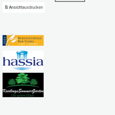
Ansicht
ausdrucken