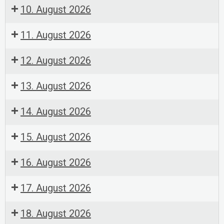
erreichbar
August,
Sprechstunden
Keine
10. August 2026
aber
im
offene
erreichbar
August,
Sprechstunden
Keine
11. August 2026
aber
im
offene
erreichbar
August,
Sprechstunden
Keine
12. August 2026
aber
im
offene
erreichbar
August,
Sprechstunden
Keine
13. August 2026
aber
im
offene
erreichbar
August,
Sprechstunden
Keine
16:00:
14. August 2026
aber
im
offene
Reparaturcafé
erreichbar
August,
Sprechstunden
Keine
14:00:
15. August 2026
aber
im
offene
AWO
erreichbar
August,
Sprechstunden
»Gute
Keine
16. August 2026
aber
im
Laune«
offene
erreichbar
August,
Seniorentreff
Sprechstunden
Keine
17. August 2026
aber
in
im
offene
erreichbar
Bad
August,
Sprechstunden
Keine
18. August 2026
Vilbel
aber
im
offene