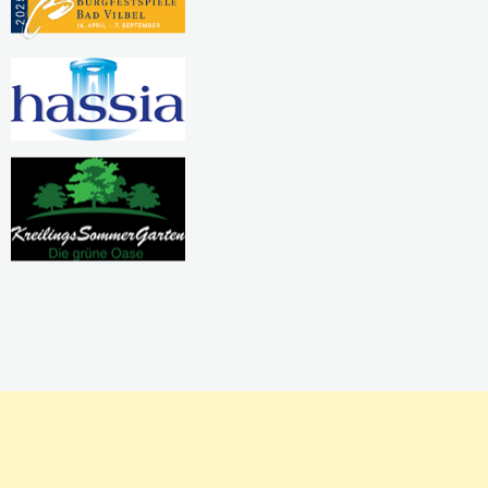
Pausierende Projekte
Kreativwerkstatt
Nadel und Faden