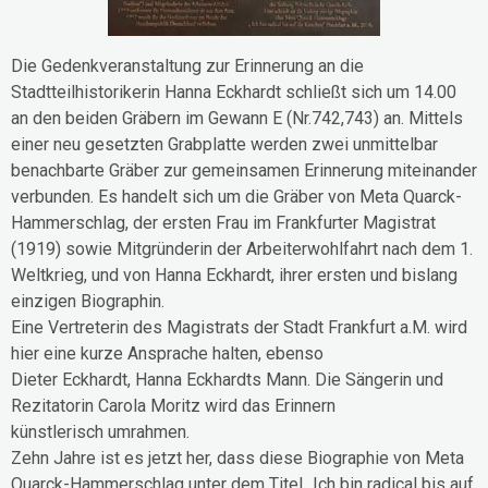
Die Gedenkveranstaltung zur Erinnerung an die
Stadtteilhistorikerin Hanna Eckhardt schließt sich um 14.00
an den beiden Gräbern im Gewann E (Nr.742,743) an. Mittels
einer neu gesetzten Grabplatte werden zwei unmittelbar
benachbarte Gräber zur gemeinsamen Erinnerung miteinander
verbunden. Es handelt sich um die Gräber von Meta Quarck-
Hammerschlag, der ersten Frau im Frankfurter Magistrat
(1919) sowie Mitgründerin der Arbeiterwohlfahrt nach dem 1.
Weltkrieg, und von Hanna Eckhardt, ihrer ersten und bislang
einzigen Biographin.
Eine Vertreterin des Magistrats der Stadt Frankfurt a.M. wird
hier eine kurze Ansprache halten, ebenso
Dieter Eckhardt, Hanna Eckhardts Mann. Die Sängerin und
Rezitatorin Carola Moritz wird das Erinnern
künstlerisch umrahmen.
Zehn Jahre ist es jetzt her, dass diese Biographie von Meta
Quarck-Hammerschlag unter dem Titel „Ich bin radical bis auf