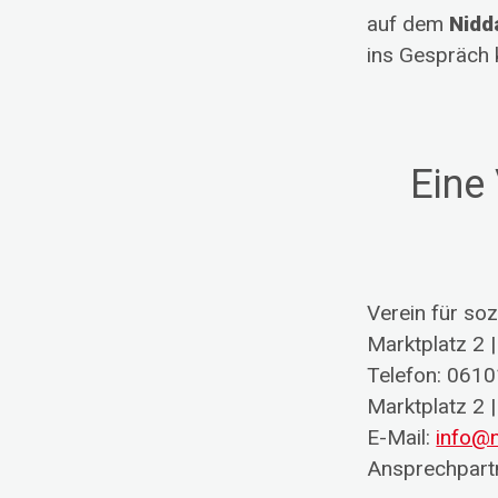
auf dem
Nidd
Pausierende Projekte
ins Gespräch 
Kreativwerkstatt
Nadel und Faden
Eine
Verein für so
Marktplatz 2 
Telefon: 061
Marktplatz 2 
E-Mail:
info@n
Ansprechpartn