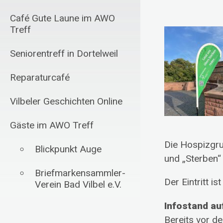
Café Gute Laune im AWO
Treff
Seniorentreff in Dortelweil
Reparaturcafé
Vilbeler Geschichten Online
Gäste im AWO Treff
Die Hospizgru
Blickpunkt Auge
und „Sterben“
Briefmarkensammler-
Der Eintritt ist 
Verein Bad Vilbel e.V.
Infostand au
Schachfreunde Bad
Bereits vor d
Vilbel 1985 e.V.