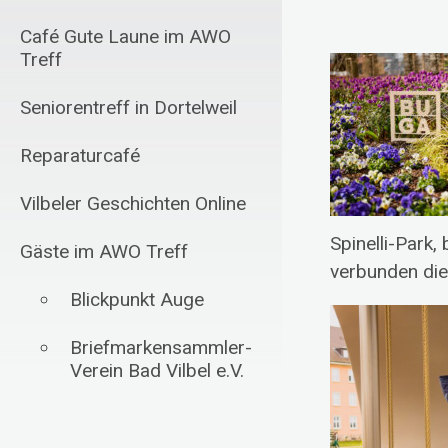
Café Gute Laune im AWO
Treff
Seniorentreff in Dortelweil
Reparaturcafé
Vilbeler Geschichten Online
Spinelli-Park,
Gäste im AWO Treff
verbunden die 
Blickpunkt Auge
Briefmarkensammler-
Verein Bad Vilbel e.V.
Schachfreunde Bad
Vilbel 1985 e.V.