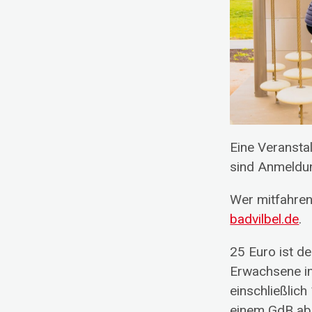
Pausierende Projekte
Kreativwerkstatt
Nadel und Faden
Eine Veransta
sind Anmeldun
Wer mitfahren
badvilbel.de
.
25 Euro ist d
Erwachsene im
einschließlich
einem GdB ab 