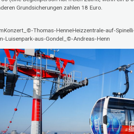
nderen Grundsicherungen zahlen 18 Euro.
mKonzert_©-Thomas-HenneHeizzentrale-auf-Spinelli
m-Luisenpark-aus-Gondel_©-Andreas-Henn