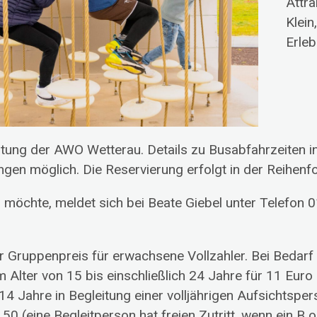
Attra
Klei
Erleb
ltung der AWO Wetterau. Details zu Busabfahrzeiten in
gen möglich. Die Reservierung erfolgt in der Reihenf
 möchte, meldet sich bei Beate Giebel unter Telefo
er Gruppenpreis für erwachsene Vollzahler. Bei Bedarf
 Alter von 15 bis einschließlich 24 Jahre für 11 Euro
 14 Jahre in Begleitung einer volljährigen Aufsichtsp
50 (eine Begleitperson hat freien Zutritt, wenn ein B