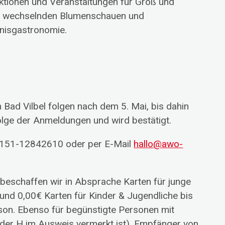
ktionen und Veranstaltungen für Groß und
n, wechselnden Blumenschauen und
nisgastronomie.
 Bad Vilbel folgen nach dem 5. Mai, bis dahin
olge der Anmeldungen und wird bestätigt.
n 0151-12842610 oder per E-Mail
hallo@awo-
 beschaffen wir in Absprache Karten für junge
 und 0,00€ Karten für Kinder & Jugendliche bis
erson. Ebenso für begünstigte Personen mit
 oder H im Ausweis vermerkt ist), Empfänger von