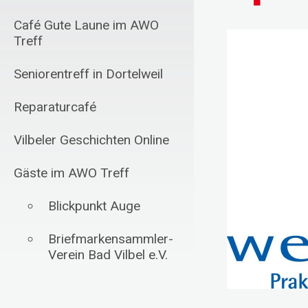
Café Gute Laune im AWO
Treff
Seniorentreff in Dortelweil
Reparaturcafé
Vilbeler Geschichten Online
Gäste im AWO Treff
Blickpunkt Auge
Briefmarkensammler-
Verein Bad Vilbel e.V.
Schachfreunde Bad
Vilbel 1985 e.V.