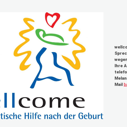
wellco
Sprec
wegen
Ihre A
telefo
Melan
Mail
b