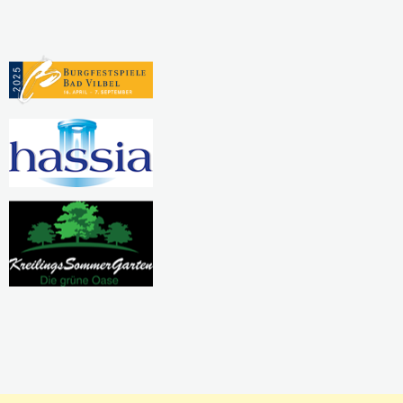
Pausierende Projekte
Kreativwerkstatt
Nadel und Faden