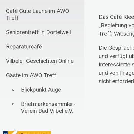
Café Gute Laune im AWO
Das Café Klee
Treff
„Begleitung v
Seniorentreff in Dortelweil
Treff, Wieseng
Reparaturcafé
Die Gesprächs
und verfügt ü
Vilbeler Geschichten Online
Interessierte
und von Frage
Gäste im AWO Treff
nicht erforderl
Blickpunkt Auge
Briefmarkensammler-
Verein Bad Vilbel e.V.
Schachfreunde Bad
Vilbel 1985 e.V.