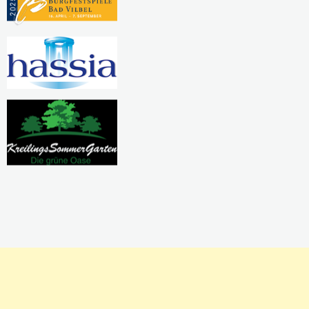
Pausierende Projekte
Kreativwerkstatt
Nadel und Faden