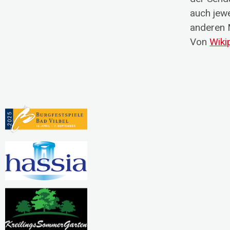
auch jew
Pausierende Projekte
anderen 
Von
Wiki
Kreativwerkstatt
Nadel und Faden