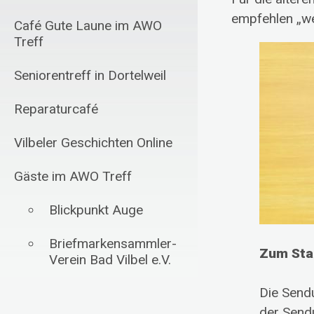
empfehlen „we
Café Gute Laune im AWO
Treff
Seniorentreff in Dortelweil
Reparaturcafé
Vilbeler Geschichten Online
Gäste im AWO Treff
Blickpunkt Auge
Briefmarkensammler-
Zum Star
Verein Bad Vilbel e.V.
Die Send
Schachfreunde Bad
Vilbel 1985 e.V.
der Send