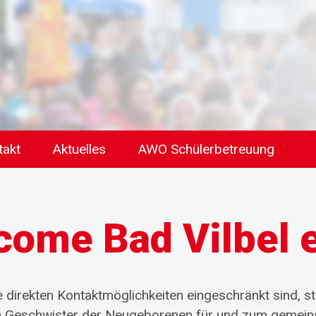
takt
Aktuelles
AWO Schülerbetreuung
come Bad Vilbel 
 direkten Kontaktmöglichkeiten eingeschränkt sind, ste
ren Geschwister der Neugeborenen für und zum gemei