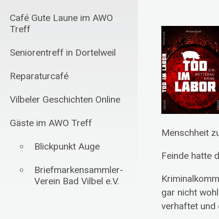
Café Gute Laune im AWO
Treff
Seniorentreff in Dortelweil
Reparaturcafé
Vilbeler Geschichten Online
Gäste im AWO Treff
Menschheit zu 
Blickpunkt Auge
Feinde hatte 
Briefmarkensammler-
Kriminalkommi
Verein Bad Vilbel e.V.
gar nicht wohl
Schachfreunde Bad
verhaftet und 
Vilbel 1985 e.V.