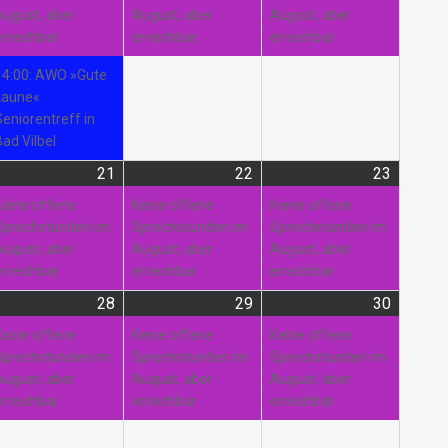
August, aber
August, aber
August, aber
erreichbar
erreichbar
erreichbar
14:00: AWO »Gute
Laune«
Seniorentreff in
Bad Vilbel
21
21.
(1
22
22.
(1
23
23.
(1
gust
anstaltung)
August
Veranstaltung)
August
Veranstaltung)
August
Veranst
Keine offene
Keine offene
Keine offene
26
2026
2026
2026
Sprechstunden im
Sprechstunden im
Sprechstunden im
August, aber
August, aber
August, aber
erreichbar
erreichbar
erreichbar
28
28.
(1
29
29.
(1
30
30.
(1
gust
anstaltungen)
August
Veranstaltung)
August
Veranstaltung)
August
Veranst
Keine offene
Keine offene
Keine offene
26
2026
2026
2026
Sprechstunden im
Sprechstunden im
Sprechstunden im
August, aber
August, aber
August, aber
erreichbar
erreichbar
erreichbar