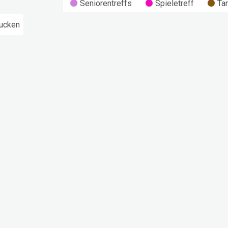
Seniorentreffs
Spieletreff
Ta
ucken