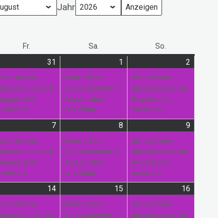
Jahr
ag
Fr.
Freitag
Sa.
Samstag
So.
Sonntag
31
31.
(1
1
1.
(1
2
2.
(1
i
anstaltung)
Juli
Veranstaltung)
August
Veranstaltung)
August
Veranst
Keine offene
Keine offene
Keine offene
26
2026
2026
2026
Sprechstunden im
Sprechstunden im
Sprechstunden im
August, aber
August, aber
August, aber
erreichbar
erreichbar
erreichbar
7
7.
(1
8
8.
(1
9
9.
(1
gust
anstaltung)
August
Veranstaltung)
August
Veranstaltung)
August
Veranst
Keine offene
Keine offene
Keine offene
26
2026
2026
2026
Sprechstunden im
Sprechstunden im
Sprechstunden im
August, aber
August, aber
August, aber
erreichbar
erreichbar
erreichbar
14
14.
(2
15
15.
(1
16
16.
(1
gust
anstaltungen)
August
Veranstaltungen)
August
Veranstaltung)
August
Veranst
Keine offene
Keine offene
Keine offene
26
2026
2026
2026
Sprechstunden im
Sprechstunden im
Sprechstunden im