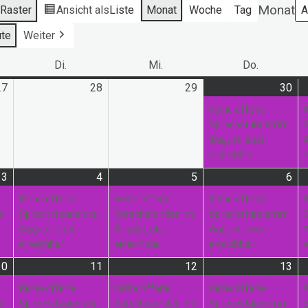
Monat
s
Raster
Ansicht als
Liste
Monat
Woche
Tag
te
Weiter
ag
Di.
Dienstag
Mi.
Mittwoch
Do.
Donnerst
27
27.
28
28.
29
29.
30
30.
(1
Juli
Juli
Juli
Jul
Ver
Keine offene
2026
2026
2026
20
Sprechstunden im
August, aber
erreichbar
3
3.
(1
4
4.
(1
5
5.
(1
6
6.
(1
August
Veranstaltung)
August
Veranstaltung)
August
Veranstaltung)
Au
Ver
Keine offene
Keine offene
Keine offene
2026
2026
2026
20
im
Sprechstunden im
Sprechstunden im
Sprechstunden im
August, aber
August, aber
August, aber
erreichbar
erreichbar
erreichbar
10
10.
(1
11
11.
(1
12
12.
(1
13
13.
(2
August
Veranstaltung)
August
Veranstaltung)
August
Veranstaltung)
Au
Ver
Keine offene
Keine offene
Keine offene
2026
2026
2026
20
im
Sprechstunden im
Sprechstunden im
Sprechstunden im