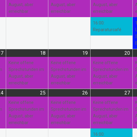
August, aber
August, aber
August, aber
erreichbar
erreichbar
erreichbar
16:00:
Reparaturcafé
17
17.
(1
18
18.
(1
19
19.
(1
20
20.
(1
August
Veranstaltung)
August
Veranstaltung)
August
Veranstaltung)
Au
Ver
Keine offene
Keine offene
Keine offene
2026
2026
2026
20
im
Sprechstunden im
Sprechstunden im
Sprechstunden im
August, aber
August, aber
August, aber
erreichbar
erreichbar
erreichbar
24
24.
(1
25
25.
(1
26
26.
(1
27
27.
(3
August
Veranstaltung)
August
Veranstaltung)
August
Veranstaltung)
Au
Ver
Keine offene
Keine offene
Keine offene
2026
2026
2026
20
im
Sprechstunden im
Sprechstunden im
Sprechstunden im
August, aber
August, aber
August, aber
erreichbar
erreichbar
erreichbar
16:00: