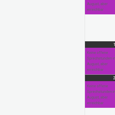
August, aber
erreichbar
Pausierende Projekte
Kreativwerkstatt
Nadel und Faden
Keine offene
Sprechstunden 
August, aber
erreichbar
Keine offene
Sprechstunden 
August, aber
erreichbar