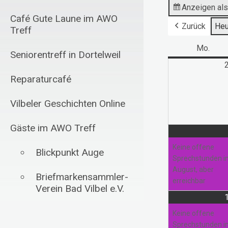
Anzeigen al
Café Gute Laune im AWO
Zurück
Heu
Treff
Mo.
Mont
Seniorentreff in Dortelweil
Reparaturcafé
Vilbeler Geschichten Online
Gäste im AWO Treff
Keine offene
Blickpunkt Auge
Sprechstunden 
August, aber
Briefmarkensammler-
erreichbar
Verein Bad Vilbel e.V.
Schachfreunde Bad
Keine offene
Vilbel 1985 e.V.
Sprechstunden 