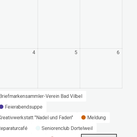
4
4.
5
5.
6
6.
ptember
September
September
Septem
26
2026
2026
2026
Briefmarkensammler-Verein Bad Vilbel
Feierabendsuppe
Kreativwerkstatt "Nadel und Faden"
Meldung
eparaturcafé
Seniorenclub Dortelweil