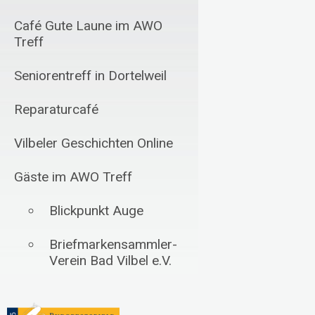
Café Gute Laune im AWO
Treff
Seniorentreff in Dortelweil
Reparaturcafé
Vilbeler Geschichten Online
Gäste im AWO Treff
Blickpunkt Auge
Briefmarkensammler-
Verein Bad Vilbel e.V.
Schachfreunde Bad
Vilbel 1985 e.V.