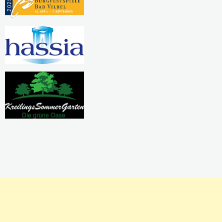
Pausierende Projekte
Kreativwerkstatt
Nadel und Faden