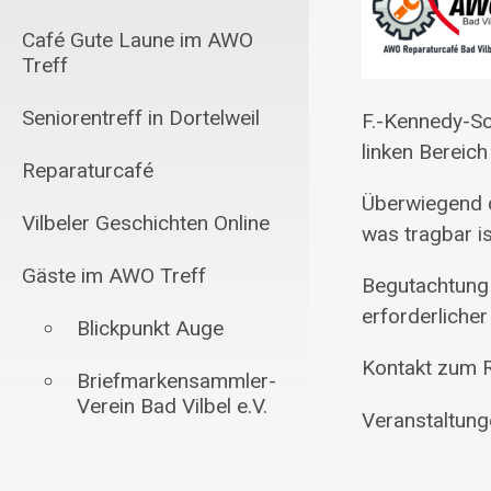
Café Gute Laune im AWO
Treff
Seniorentreff in Dortelweil
F.-Kennedy-Sc
linken Bereich
Reparaturcafé
Überwiegend d
Vilbeler Geschichten Online
was tragbar 
Gäste im AWO Treff
Begutachtung
erforderlicher
Blickpunkt Auge
Kontakt zum R
Briefmarkensammler-
Verein Bad Vilbel e.V.
Veranstaltung
Schachfreunde Bad
Vilbel 1985 e.V.