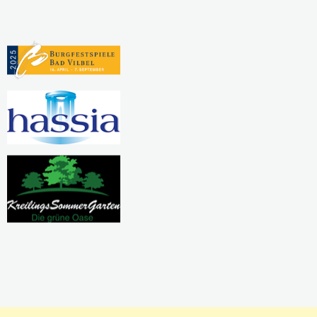
Pausierende Projekte
Kreativwerkstatt
Nadel und Faden