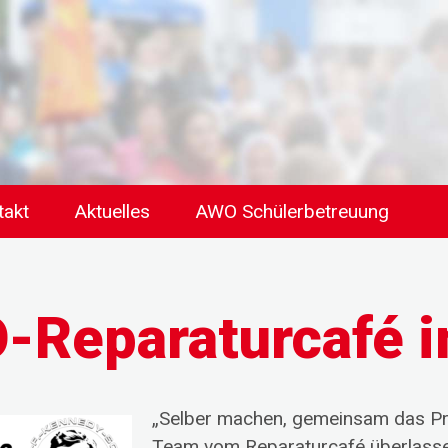
takt
Aktuelles
AWO Schülerbetreuung
-Reparaturcafé 
„Selber machen, gemeinsam das Pr
Team vom Reparaturcafé überlassen