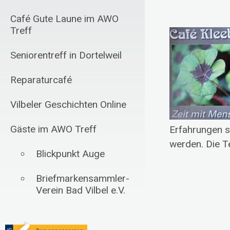
Café Gute Laune im AWO
Treff
Seniorentreff in Dortelweil
Reparaturcafé
Vilbeler Geschichten Online
Gäste im AWO Treff
Erfahrungen 
werden. Die Te
Blickpunkt Auge
Briefmarkensammler-
Verein Bad Vilbel e.V.
Schachfreunde Bad
Vilbel 1985 e.V.