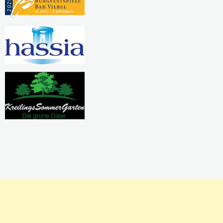
Pausierende Projekte
Kreativwerkstatt
Nadel und Faden