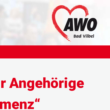
ür Angehörige
emenz“